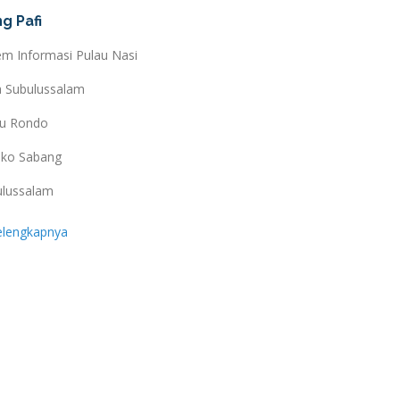
g Pafi
em Informasi Pulau Nasi
a Subulussalam
au Rondo
ko Sabang
ulussalam
elengkapnya